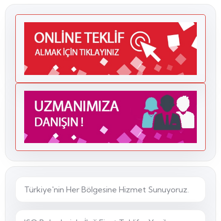
belgesi
agrega CE
sertifikası
inşaat
malzemesi
CE belgesi
CE belgesi
agrega
yapı
malzemeleri
CE
Türkiye'nin Her Bölgesine Hizmet Sunuyoruz.
Avrupa
uygunluk