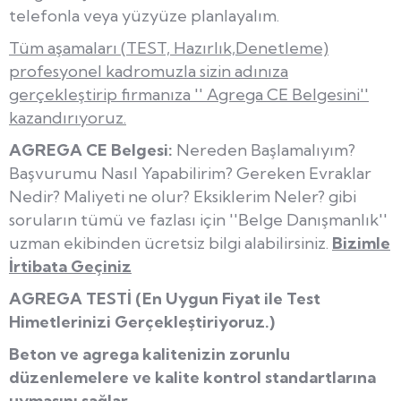
telefonla veya yüzyüze planlayalım.
Tüm aşamaları (TEST, Hazırlık,Denetleme)
profesyonel kadromuzla sizin adınıza
gerçekleştirip firmanıza '' Agrega CE Belgesini''
kazandırıyoruz.
AGREGA CE Belgesi:
Nereden Başlamalıyım?
Başvurumu Nasıl Yapabilirim? Gereken Evraklar
Nedir? Maliyeti ne olur? Eksiklerim Neler? gibi
soruların tümü ve fazlası için ''Belge Danışmanlık''
uzman ekibinden ücretsiz bilgi alabilirsiniz.
Bizimle
İrtibata Geçiniz
AGREGA TESTİ (En Uygun Fiyat ile Test
Himetlerinizi Gerçekleştiriyoruz.)
Beton ve agrega kalitenizin zorunlu
düzenlemelere ve kalite kontrol standartlarına
uymasını sağlar.