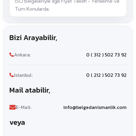
ISO Belgeleriyle İlgili Fiyat Teklifi - Yenileme ve
belgesi
Tüm Konularda;
CE işareti
agrega
Bizi Arayabilir,
BD Kurumsal
CE
Ankara:
0 ( 312 ) 502 73 92
danışmanlık
İstanbul:
0 ( 212 ) 502 73 92
Mail atabilir,
E-Mail:
info@belgedanismanlik.com
veya